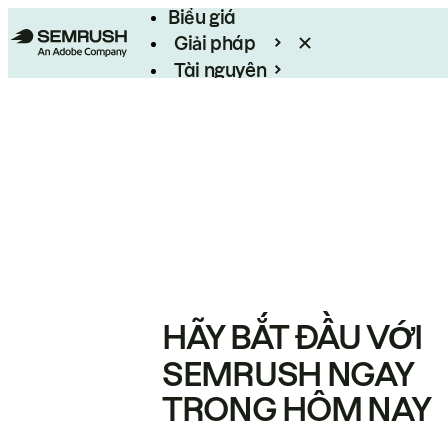
Biểu giá
Giải pháp
Tài nguyên
Enterprise
HÃY BẮT ĐẦU VỚI
SEMRUSH NGAY
TRONG HÔM NAY