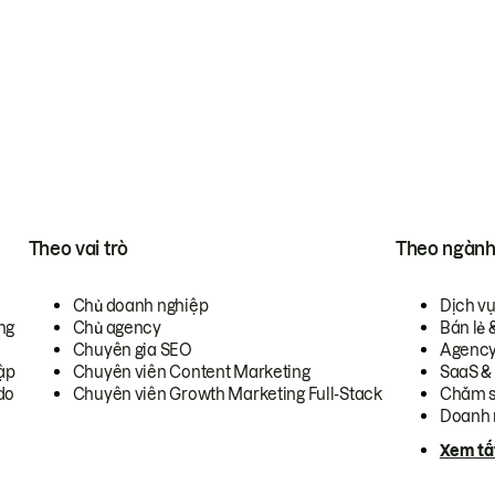
Theo vai trò
Theo ngàn
Chủ doanh nghiệp
Dịch v
ng
Chủ agency
Bán lẻ 
Chuyên gia SEO
Agenc
ập
Chuyên viên Content Marketing
SaaS &
do
Chuyên viên Growth Marketing Full-Stack
Chăm s
Doanh 
Xem tấ