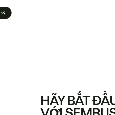
 ký
HÃY BẮT ĐẦ
VỚI SEMRU