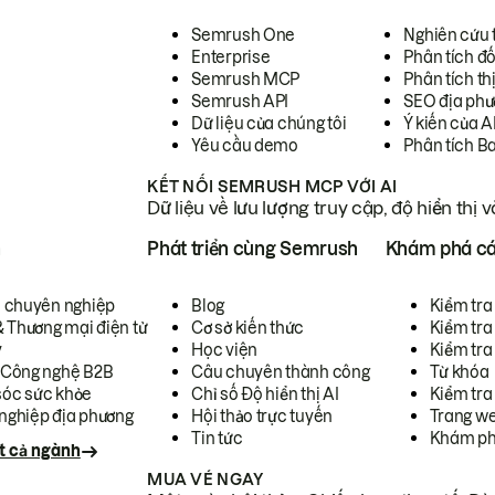
Semrush One
Nghiên cứu 
Enterprise
Phân tích đố
Semrush MCP
Phân tích th
Semrush API
SEO địa phư
Dữ liệu của chúng tôi
Ý kiến của A
Yêu cầu demo
Phân tích B
KẾT NỐI SEMRUSH MCP VỚI AI
Dữ liệu về lưu lượng truy cập, độ hiển thị 
h
Phát triển cùng Semrush
Khám phá cá
ụ chuyên nghiệp
Blog
Kiểm tra 
& Thương mại điện tử
Cơ sở kiến thức
Kiểm tra
y
Học viện
Kiểm tra
 Công nghệ B2B
Câu chuyên thành công
Từ khóa
óc sức khỏe
Chỉ số Độ hiển thị AI
Kiểm tra
nghiệp địa phương
Hội thảo trực tuyến
Trang we
Tin tức
Khám ph
t cả ngành
MUA VÉ NGAY