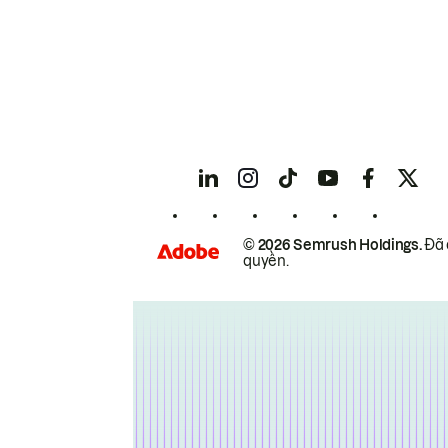
© 2026 Semrush Holdings.
Đã 
quyền.