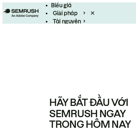
Biểu giá
Giải pháp
Tài nguyên
Enterprise
HÃY BẮT ĐẦU VỚI
SEMRUSH NGAY
TRONG HÔM NAY