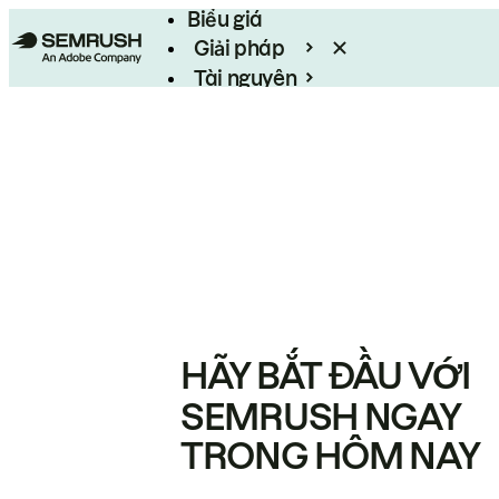
Biểu giá
Giải pháp
Tài nguyên
Enterprise
HÃY BẮT ĐẦU VỚI
SEMRUSH NGAY
TRONG HÔM NAY