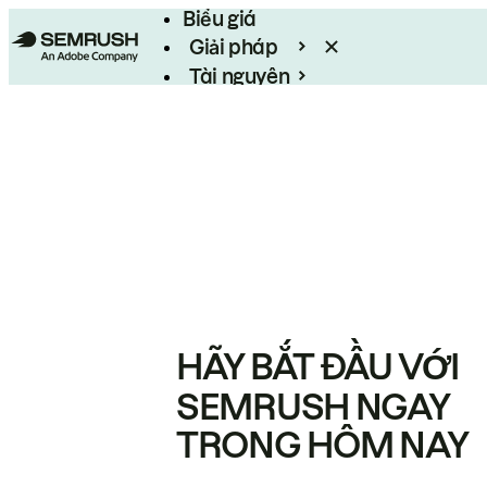
Biểu giá
Giải pháp
Tài nguyên
Enterprise
HÃY BẮT ĐẦU VỚI
SEMRUSH NGAY
TRONG HÔM NAY