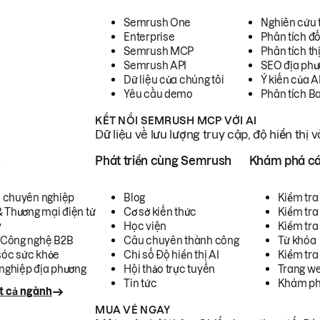
Semrush One
Nghiên cứu 
Enterprise
Phân tích đố
Semrush MCP
Phân tích th
Semrush API
SEO địa phư
Dữ liệu của chúng tôi
Ý kiến của A
Yêu cầu demo
Phân tích B
KẾT NỐI SEMRUSH MCP VỚI AI
Dữ liệu về lưu lượng truy cập, độ hiển thị 
h
Phát triển cùng Semrush
Khám phá cá
ụ chuyên nghiệp
Blog
Kiểm tra 
& Thương mại điện tử
Cơ sở kiến thức
Kiểm tra
y
Học viện
Kiểm tra
 Công nghệ B2B
Câu chuyên thành công
Từ khóa
óc sức khỏe
Chỉ số Độ hiển thị AI
Kiểm tra
nghiệp địa phương
Hội thảo trực tuyến
Trang we
Tin tức
Khám ph
t cả ngành
MUA VÉ NGAY