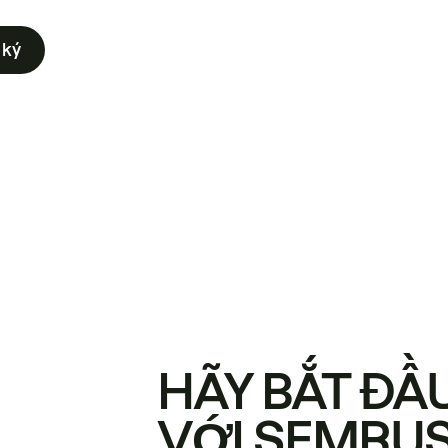
 ký
HÃY BẮT ĐẦ
VỚI SEMRU