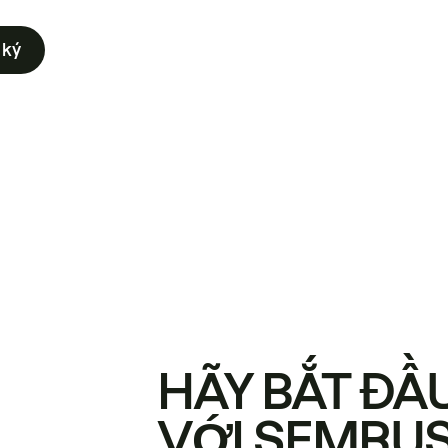
 ký
HÃY BẮT ĐẦ
VỚI SEMRU