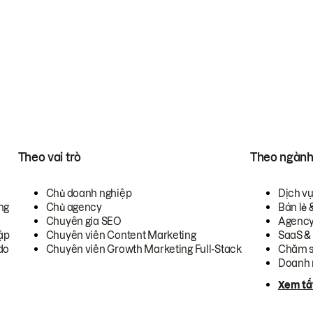
Theo vai trò
Theo ngàn
Chủ doanh nghiệp
Dịch v
ng
Chủ agency
Bán lẻ 
Chuyên gia SEO
Agenc
ập
Chuyên viên Content Marketing
SaaS &
do
Chuyên viên Growth Marketing Full-Stack
Chăm s
Doanh 
Xem tấ