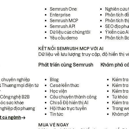
Semrush One
Nghiên cứu 
Enterprise
Phân tích đố
Semrush MCP
Phân tích th
Semrush API
SEO địa phư
Dữ liệu của chúng tôi
Ý kiến của A
Yêu cầu demo
Phân tích B
KẾT NỐI SEMRUSH MCP VỚI AI
Dữ liệu về lưu lượng truy cập, độ hiển thị 
h
Phát triển cùng Semrush
Khám phá cá
ụ chuyên nghiệp
Blog
Kiểm tra 
& Thương mại điện tử
Cơ sở kiến thức
Kiểm tra
y
Học viện
Kiểm tra
 Công nghệ B2B
Câu chuyên thành công
Từ khóa
óc sức khỏe
Chỉ số Độ hiển thị AI
Kiểm tra
nghiệp địa phương
Hội thảo trực tuyến
Trang we
Tin tức
Khám ph
t cả ngành
MUA VÉ NGAY