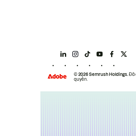
© 2026 Semrush Holdings.
Đã 
quyền.