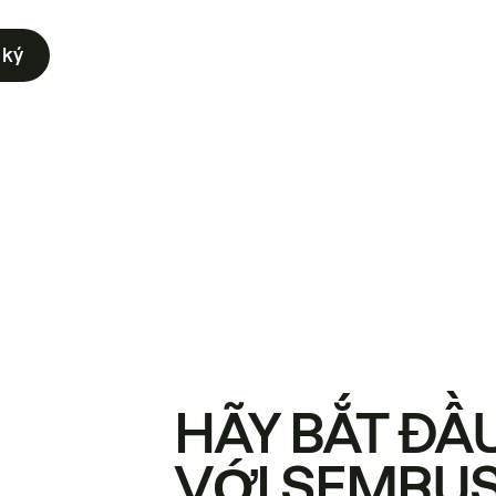
 ký
HÃY BẮT ĐẦ
VỚI SEMRU