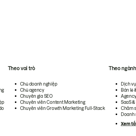
Theo vai trò
Theo ngàn
Chủ doanh nghiệp
Dịch v
ng
Chủ agency
Bán lẻ 
Chuyên gia SEO
Agenc
ập
Chuyên viên Content Marketing
SaaS &
do
Chuyên viên Growth Marketing Full-Stack
Chăm s
Doanh 
Xem tấ