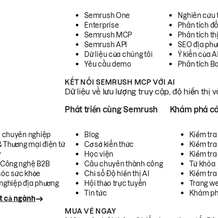
Semrush One
Nghiên cứu 
Enterprise
Phân tích đố
Semrush MCP
Phân tích th
Semrush API
SEO địa phư
Dữ liệu của chúng tôi
Ý kiến của A
Yêu cầu demo
Phân tích B
KẾT NỐI SEMRUSH MCP VỚI AI
Dữ liệu về lưu lượng truy cập, độ hiển thị 
h
Phát triển cùng Semrush
Khám phá cá
ụ chuyên nghiệp
Blog
Kiểm tra 
& Thương mại điện tử
Cơ sở kiến thức
Kiểm tra
y
Học viện
Kiểm tra
 Công nghệ B2B
Câu chuyên thành công
Từ khóa
óc sức khỏe
Chỉ số Độ hiển thị AI
Kiểm tra
nghiệp địa phương
Hội thảo trực tuyến
Trang we
Tin tức
Khám ph
t cả ngành
MUA VÉ NGAY