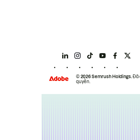
© 2026 Semrush Holdings.
Đã 
quyền.