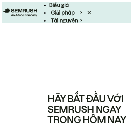
Biểu giá
Giải pháp
Tài nguyên
Enterprise
HÃY BẮT ĐẦU VỚI
SEMRUSH NGAY
TRONG HÔM NAY