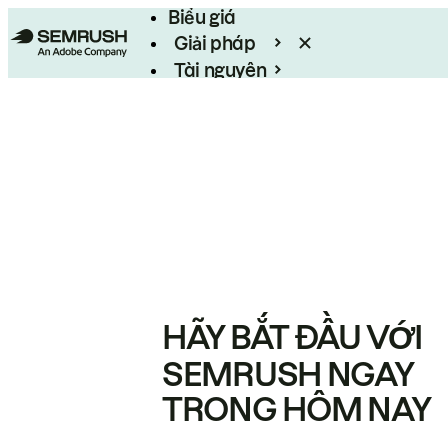
Biểu giá
Giải pháp
Tài nguyên
Enterprise
HÃY BẮT ĐẦU VỚI
SEMRUSH NGAY
TRONG HÔM NAY