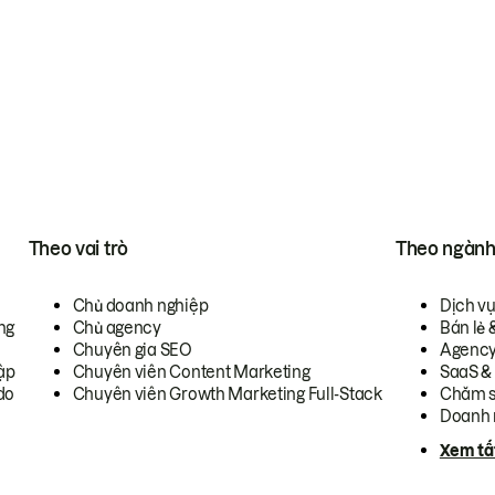
Theo vai trò
Theo ngàn
Chủ doanh nghiệp
Dịch v
ng
Chủ agency
Bán lẻ 
Chuyên gia SEO
Agenc
ập
Chuyên viên Content Marketing
SaaS &
do
Chuyên viên Growth Marketing Full-Stack
Chăm s
Doanh 
Xem tấ