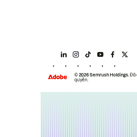
© 2026 Semrush Holdings.
Đã 
quyền.