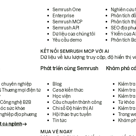
Semrush One
Nghiên cứu 
Enterprise
Phân tích đố
Semrush MCP
Phân tích th
Semrush API
SEO địa phư
Dữ liệu của chúng tôi
Ý kiến của A
Yêu cầu demo
Phân tích B
KẾT NỐI SEMRUSH MCP VỚI AI
Dữ liệu về lưu lượng truy cập, độ hiển thị 
h
Phát triển cùng Semrush
Khám phá cá
ụ chuyên nghiệp
Blog
Kiểm tra 
& Thương mại điện tử
Cơ sở kiến thức
Kiểm tra
y
Học viện
Kiểm tra
 Công nghệ B2B
Câu chuyên thành công
Từ khóa
óc sức khỏe
Chỉ số Độ hiển thị AI
Kiểm tra
nghiệp địa phương
Hội thảo trực tuyến
Trang we
Tin tức
Khám ph
t cả ngành
MUA VÉ NGAY