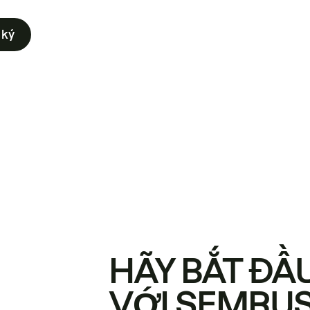
 ký
HÃY BẮT ĐẦ
VỚI SEMRU