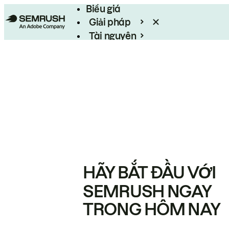
Biểu giá
Giải pháp
Tài nguyên
Enterprise
HÃY BẮT ĐẦU VỚI
SEMRUSH NGAY
TRONG HÔM NAY