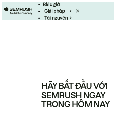
Biểu giá
Giải pháp
Tài nguyên
Enterprise
HÃY BẮT ĐẦU VỚI
SEMRUSH NGAY
TRONG HÔM NAY