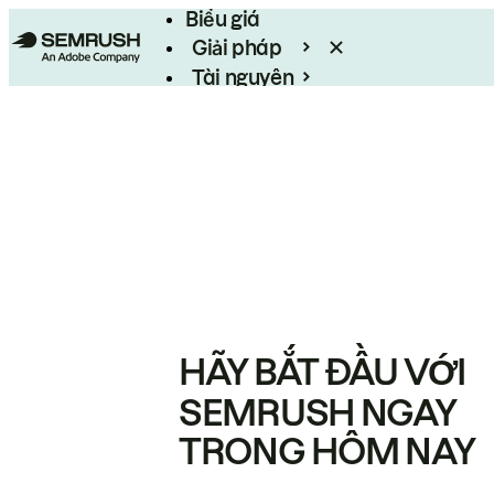
Biểu giá
Giải pháp
Tài nguyên
Enterprise
HÃY BẮT ĐẦU VỚI
SEMRUSH NGAY
TRONG HÔM NAY