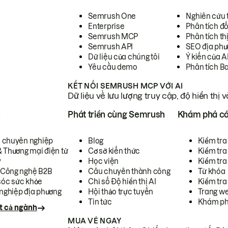
Semrush One
Nghiên cứu 
Enterprise
Phân tích đố
Semrush MCP
Phân tích th
Semrush API
SEO địa phư
Dữ liệu của chúng tôi
Ý kiến của A
Yêu cầu demo
Phân tích B
KẾT NỐI SEMRUSH MCP VỚI AI
Dữ liệu về lưu lượng truy cập, độ hiển thị 
h
Phát triển cùng Semrush
Khám phá cá
ụ chuyên nghiệp
Blog
Kiểm tra 
& Thương mại điện tử
Cơ sở kiến thức
Kiểm tra
y
Học viện
Kiểm tra
 Công nghệ B2B
Câu chuyên thành công
Từ khóa
óc sức khỏe
Chỉ số Độ hiển thị AI
Kiểm tra
nghiệp địa phương
Hội thảo trực tuyến
Trang we
Tin tức
Khám ph
t cả ngành
MUA VÉ NGAY