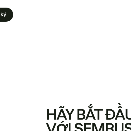
 ký
HÃY BẮT ĐẦ
VỚI SEMRU