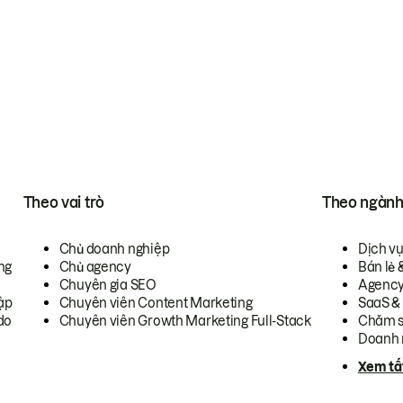
Theo vai trò
Theo ngàn
Chủ doanh nghiệp
Dịch v
ng
Chủ agency
Bán lẻ 
Chuyên gia SEO
Agenc
ập
Chuyên viên Content Marketing
SaaS &
do
Chuyên viên Growth Marketing Full-Stack
Chăm s
Doanh 
Xem tấ