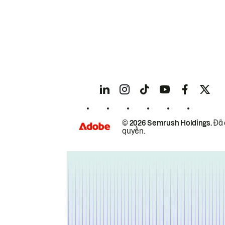
© 2026 Semrush Holdings.
Đã 
quyền.