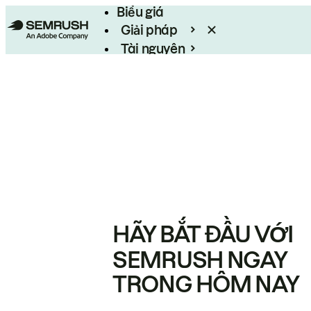
Biểu giá
Giải pháp
Tài nguyên
Enterprise
HÃY BẮT ĐẦU VỚI
SEMRUSH NGAY
TRONG HÔM NAY