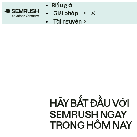
Biểu giá
Giải pháp
Tài nguyên
Enterprise
HÃY BẮT ĐẦU VỚI
SEMRUSH NGAY
TRONG HÔM NAY