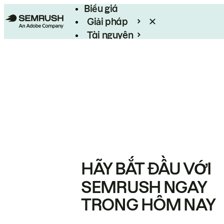
Biểu giá
Giải pháp
Tài nguyên
Enterprise
HÃY BẮT ĐẦU VỚI
SEMRUSH NGAY
TRONG HÔM NAY