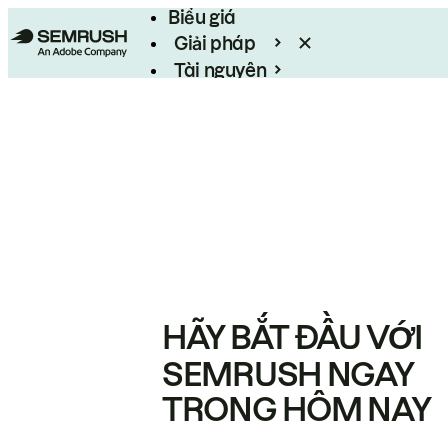
Biểu giá
Giải pháp
Tài nguyên
Enterprise
HÃY BẮT ĐẦU VỚI
SEMRUSH NGAY
TRONG HÔM NAY