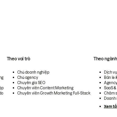
Theo vai trò
Theo ngàn
Chủ doanh nghiệp
Dịch v
ng
Chủ agency
Bán lẻ 
Chuyên gia SEO
Agenc
ập
Chuyên viên Content Marketing
SaaS &
do
Chuyên viên Growth Marketing Full-Stack
Chăm s
Doanh 
Xem tấ