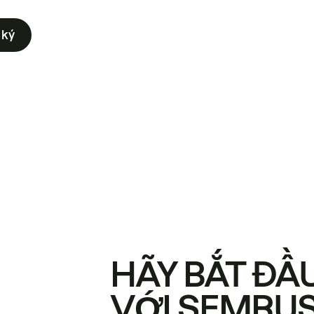
 ký
HÃY BẮT ĐẦ
VỚI SEMRU