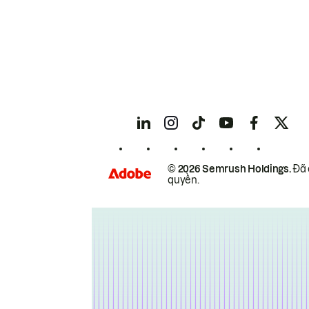
© 2026 Semrush Holdings.
Đã 
quyền.