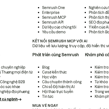
Semrush One
Nghiên cứu 
Enterprise
Phân tích đố
Semrush MCP
Phân tích th
Semrush API
SEO địa phư
Dữ liệu của chúng tôi
Ý kiến của A
Yêu cầu demo
Phân tích B
KẾT NỐI SEMRUSH MCP VỚI AI
Dữ liệu về lưu lượng truy cập, độ hiển thị 
h
Phát triển cùng Semrush
Khám phá cá
ụ chuyên nghiệp
Blog
Kiểm tra 
& Thương mại điện tử
Cơ sở kiến thức
Kiểm tra
y
Học viện
Kiểm tra
 Công nghệ B2B
Câu chuyên thành công
Từ khóa
óc sức khỏe
Chỉ số Độ hiển thị AI
Kiểm tra
nghiệp địa phương
Hội thảo trực tuyến
Trang we
Tin tức
Khám ph
t cả ngành
MUA VÉ NGAY