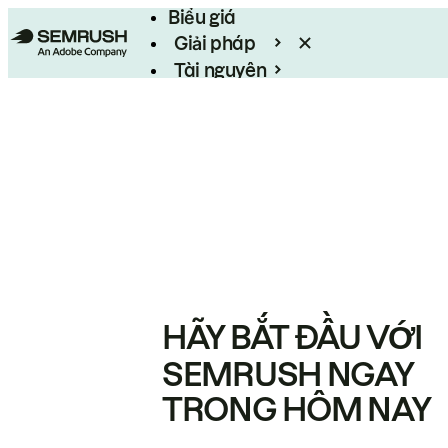
Biểu giá
Giải pháp
Tài nguyên
Enterprise
HÃY BẮT ĐẦU VỚI
SEMRUSH NGAY
TRONG HÔM NAY