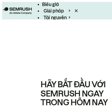
Biểu giá
Giải pháp
Tài nguyên
Enterprise
HÃY BẮT ĐẦU VỚI
SEMRUSH NGAY
TRONG HÔM NAY