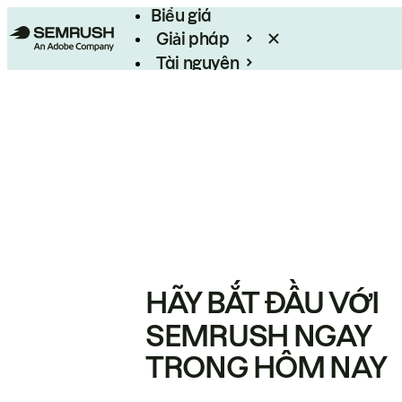
Biểu giá
Giải pháp
Tài nguyên
Enterprise
HÃY BẮT ĐẦU VỚI
SEMRUSH NGAY
TRONG HÔM NAY