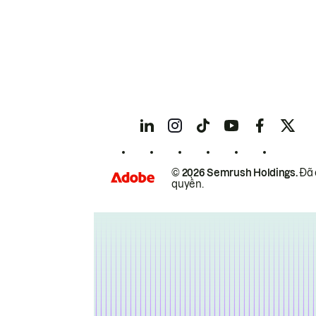
© 2026 Semrush Holdings.
Đã 
quyền.