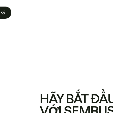
 ký
HÃY BẮT ĐẦ
VỚI SEMRU