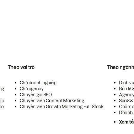
Theo vai trò
Theo ngàn
Chủ doanh nghiệp
Dịch v
ng
Chủ agency
Bán lẻ 
Chuyên gia SEO
Agenc
ập
Chuyên viên Content Marketing
SaaS &
do
Chuyên viên Growth Marketing Full-Stack
Chăm s
Doanh 
Xem tấ