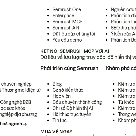
Semrush One
Nghiên cứu 
Enterprise
Phân tích đố
Semrush MCP
Phân tích th
Semrush API
SEO địa phư
Dữ liệu của chúng tôi
Ý kiến của A
Yêu cầu demo
Phân tích B
KẾT NỐI SEMRUSH MCP VỚI AI
Dữ liệu về lưu lượng truy cập, độ hiển thị 
h
Phát triển cùng Semrush
Khám phá cá
ụ chuyên nghiệp
Blog
Kiểm tra 
& Thương mại điện tử
Cơ sở kiến thức
Kiểm tra
y
Học viện
Kiểm tra
 Công nghệ B2B
Câu chuyên thành công
Từ khóa
óc sức khỏe
Chỉ số Độ hiển thị AI
Kiểm tra
nghiệp địa phương
Hội thảo trực tuyến
Trang we
Tin tức
Khám ph
t cả ngành
MUA VÉ NGAY