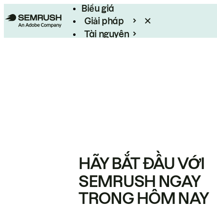
Biểu giá
Giải pháp
Tài nguyên
Enterprise
HÃY BẮT ĐẦU VỚI
SEMRUSH NGAY
TRONG HÔM NAY