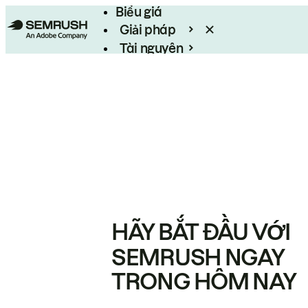
Biểu giá
Giải pháp
Tài nguyên
Enterprise
HÃY BẮT ĐẦU VỚI
SEMRUSH NGAY
TRONG HÔM NAY