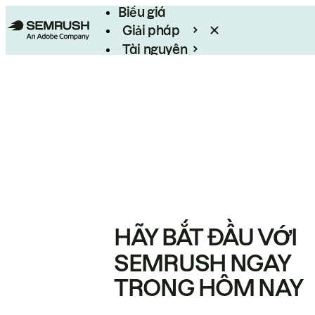
Biểu giá
Giải pháp
Tài nguyên
Enterprise
HÃY BẮT ĐẦU VỚI
SEMRUSH NGAY
TRONG HÔM NAY