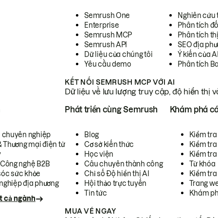
Semrush One
Nghiên cứu 
Enterprise
Phân tích đố
Semrush MCP
Phân tích th
Semrush API
SEO địa phư
Dữ liệu của chúng tôi
Ý kiến của A
Yêu cầu demo
Phân tích B
KẾT NỐI SEMRUSH MCP VỚI AI
Dữ liệu về lưu lượng truy cập, độ hiển thị 
h
Phát triển cùng Semrush
Khám phá cá
ụ chuyên nghiệp
Blog
Kiểm tra 
& Thương mại điện tử
Cơ sở kiến thức
Kiểm tra
y
Học viện
Kiểm tra
 Công nghệ B2B
Câu chuyên thành công
Từ khóa
óc sức khỏe
Chỉ số Độ hiển thị AI
Kiểm tra
nghiệp địa phương
Hội thảo trực tuyến
Trang we
Tin tức
Khám ph
t cả ngành
MUA VÉ NGAY