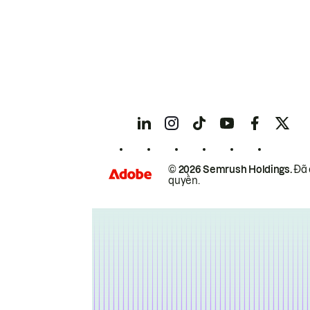
© 2026 Semrush Holdings.
Đã 
quyền.