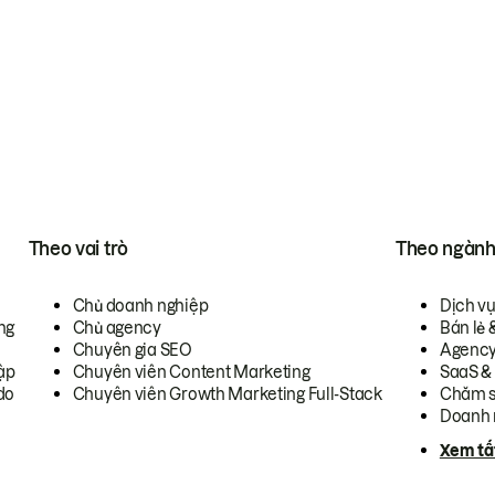
Theo vai trò
Theo ngàn
Chủ doanh nghiệp
Dịch v
ng
Chủ agency
Bán lẻ 
Chuyên gia SEO
Agenc
ập
Chuyên viên Content Marketing
SaaS &
do
Chuyên viên Growth Marketing Full-Stack
Chăm s
Doanh 
Xem tấ