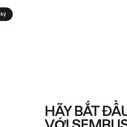
 ký
HÃY BẮT ĐẦ
VỚI SEMRU