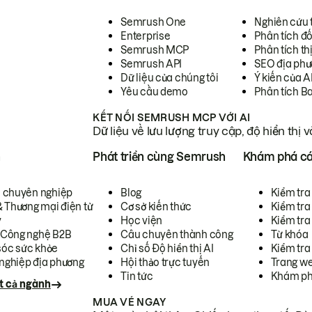
Semrush One
Nghiên cứu 
Enterprise
Phân tích đố
Semrush MCP
Phân tích th
Semrush API
SEO địa phư
Dữ liệu của chúng tôi
Ý kiến của A
Yêu cầu demo
Phân tích B
KẾT NỐI SEMRUSH MCP VỚI AI
Dữ liệu về lưu lượng truy cập, độ hiển thị 
h
Phát triển cùng Semrush
Khám phá cá
ụ chuyên nghiệp
Blog
Kiểm tra 
& Thương mại điện tử
Cơ sở kiến thức
Kiểm tra
y
Học viện
Kiểm tra
 Công nghệ B2B
Câu chuyên thành công
Từ khóa
óc sức khỏe
Chỉ số Độ hiển thị AI
Kiểm tra
nghiệp địa phương
Hội thảo trực tuyến
Trang we
Tin tức
Khám ph
t cả ngành
MUA VÉ NGAY