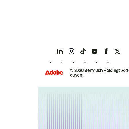
© 2026 Semrush Holdings.
Đã 
quyền.