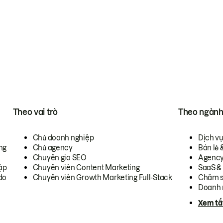
Theo vai trò
Theo ngàn
Chủ doanh nghiệp
Dịch v
ng
Chủ agency
Bán lẻ 
Chuyên gia SEO
Agenc
ập
Chuyên viên Content Marketing
SaaS &
do
Chuyên viên Growth Marketing Full-Stack
Chăm s
Doanh 
Xem tấ