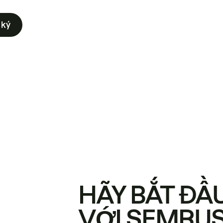
 ký
HÃY BẮT ĐẦ
VỚI SEMRU