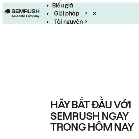
Biểu giá
Giải pháp
Tài nguyên
Enterprise
HÃY BẮT ĐẦU VỚI
SEMRUSH NGAY
TRONG HÔM NAY