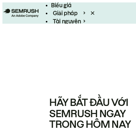
Biểu giá
Giải pháp
Tài nguyên
Enterprise
HÃY BẮT ĐẦU VỚI
SEMRUSH NGAY
TRONG HÔM NAY