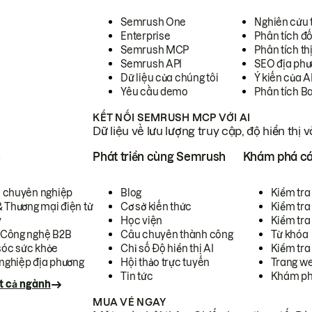
Semrush One
Nghiên cứu 
Enterprise
Phân tích đố
Semrush MCP
Phân tích th
Semrush API
SEO địa phư
Dữ liệu của chúng tôi
Ý kiến của A
Yêu cầu demo
Phân tích B
KẾT NỐI SEMRUSH MCP VỚI AI
Dữ liệu về lưu lượng truy cập, độ hiển thị 
h
Phát triển cùng Semrush
Khám phá cá
ụ chuyên nghiệp
Blog
Kiểm tra 
& Thương mại điện tử
Cơ sở kiến thức
Kiểm tra
y
Học viện
Kiểm tra
 Công nghệ B2B
Câu chuyên thành công
Từ khóa
óc sức khỏe
Chỉ số Độ hiển thị AI
Kiểm tra
nghiệp địa phương
Hội thảo trực tuyến
Trang we
Tin tức
Khám ph
t cả ngành
MUA VÉ NGAY