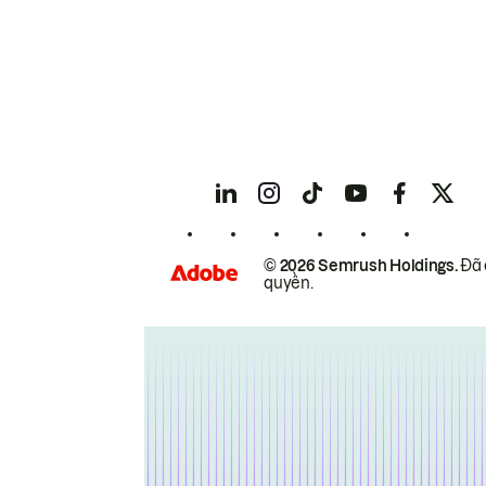
© 2026 Semrush Holdings.
Đã 
quyền.