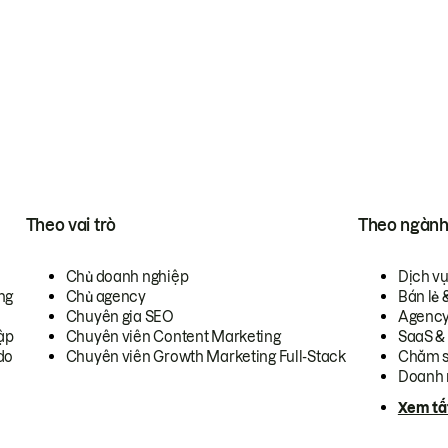
Theo vai trò
Theo ngàn
Chủ doanh nghiệp
Dịch v
ng
Chủ agency
Bán lẻ 
Chuyên gia SEO
Agenc
ập
Chuyên viên Content Marketing
SaaS &
do
Chuyên viên Growth Marketing Full-Stack
Chăm s
Doanh 
Xem tấ