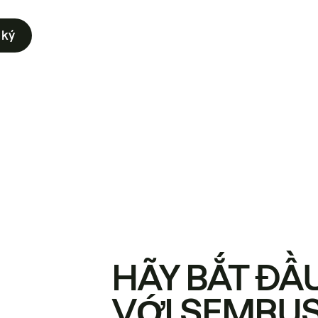
 ký
HÃY BẮT ĐẦ
VỚI SEMRU