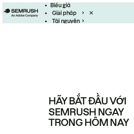
Biểu giá
Giải pháp
Tài nguyên
Enterprise
HÃY BẮT ĐẦU VỚI
SEMRUSH NGAY
TRONG HÔM NAY