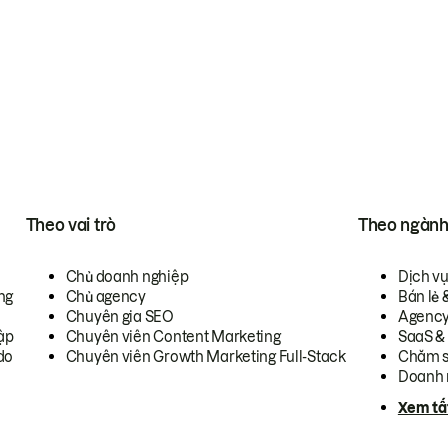
Theo vai trò
Theo ngàn
Chủ doanh nghiệp
Dịch v
ng
Chủ agency
Bán lẻ 
Chuyên gia SEO
Agenc
ập
Chuyên viên Content Marketing
SaaS &
do
Chuyên viên Growth Marketing Full-Stack
Chăm s
Doanh 
Xem tấ