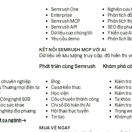
Semrush One
Nghiên cứu 
Enterprise
Phân tích đố
Semrush MCP
Phân tích th
Semrush API
SEO địa phư
Dữ liệu của chúng tôi
Ý kiến của A
Yêu cầu demo
Phân tích B
KẾT NỐI SEMRUSH MCP VỚI AI
Dữ liệu về lưu lượng truy cập, độ hiển thị 
h
Phát triển cùng Semrush
Khám phá cá
ụ chuyên nghiệp
Blog
Kiểm tra 
& Thương mại điện tử
Cơ sở kiến thức
Kiểm tra
y
Học viện
Kiểm tra
 Công nghệ B2B
Câu chuyên thành công
Từ khóa
óc sức khỏe
Chỉ số Độ hiển thị AI
Kiểm tra
nghiệp địa phương
Hội thảo trực tuyến
Trang we
Tin tức
Khám ph
t cả ngành
MUA VÉ NGAY