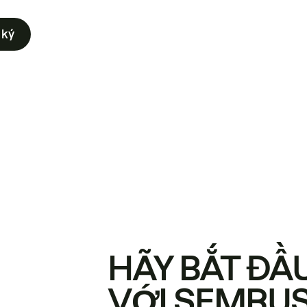
 ký
HÃY BẮT ĐẦ
VỚI SEMRU