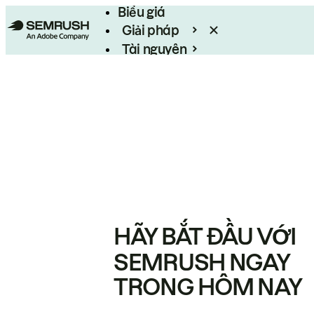
Biểu giá
Giải pháp
Tài nguyên
Enterprise
HÃY BẮT ĐẦU VỚI
SEMRUSH NGAY
TRONG HÔM NAY