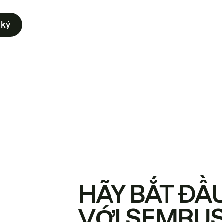
 ký
HÃY BẮT ĐẦ
VỚI SEMRU