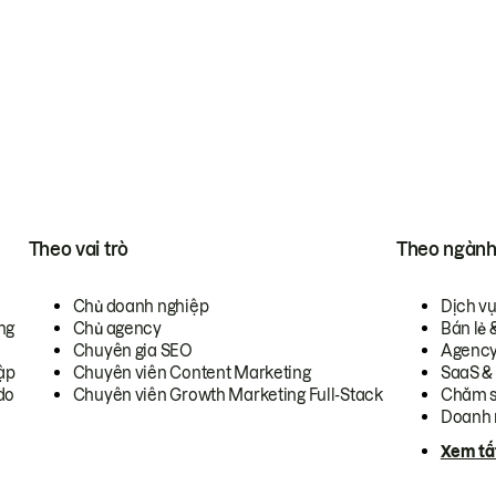
Theo vai trò
Theo ngàn
Chủ doanh nghiệp
Dịch v
ng
Chủ agency
Bán lẻ 
Chuyên gia SEO
Agenc
ập
Chuyên viên Content Marketing
SaaS &
do
Chuyên viên Growth Marketing Full-Stack
Chăm s
Doanh 
Xem tấ