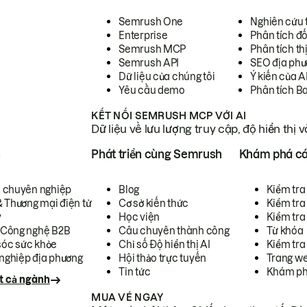
Semrush One
Nghiên cứu 
Enterprise
Phân tích đố
Semrush MCP
Phân tích th
Semrush API
SEO địa phư
Dữ liệu của chúng tôi
Ý kiến của A
Yêu cầu demo
Phân tích B
KẾT NỐI SEMRUSH MCP VỚI AI
Dữ liệu về lưu lượng truy cập, độ hiển thị 
h
Phát triển cùng Semrush
Khám phá cá
ụ chuyên nghiệp
Blog
Kiểm tra 
& Thương mại điện tử
Cơ sở kiến thức
Kiểm tra
y
Học viện
Kiểm tra
 Công nghệ B2B
Câu chuyên thành công
Từ khóa
óc sức khỏe
Chỉ số Độ hiển thị AI
Kiểm tra
nghiệp địa phương
Hội thảo trực tuyến
Trang we
Tin tức
Khám ph
t cả ngành
MUA VÉ NGAY