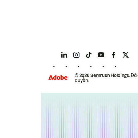
© 2026 Semrush Holdings.
Đã 
quyền.