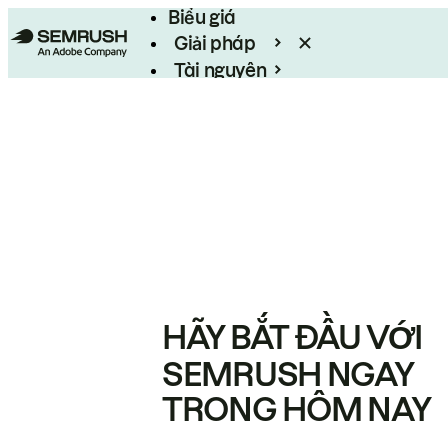
Biểu giá
Giải pháp
Tài nguyên
Enterprise
HÃY BẮT ĐẦU VỚI
SEMRUSH NGAY
TRONG HÔM NAY