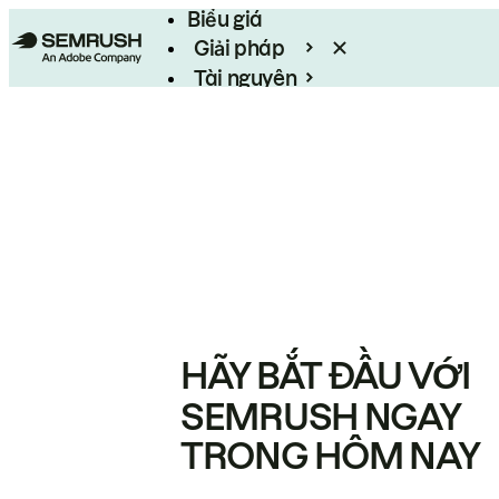
Biểu giá
Giải pháp
Tài nguyên
Enterprise
HÃY BẮT ĐẦU VỚI
SEMRUSH NGAY
TRONG HÔM NAY