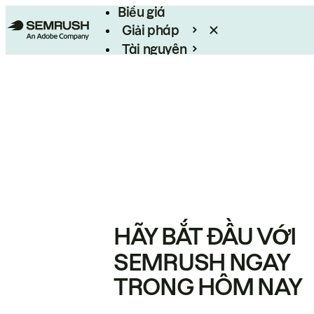
Biểu giá
Giải pháp
Tài nguyên
Enterprise
HÃY BẮT ĐẦU VỚI
SEMRUSH NGAY
TRONG HÔM NAY