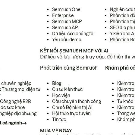
Semrush One
Nghiên cứu 
Enterprise
Phân tích đố
Semrush MCP
Phân tích th
Semrush API
SEO địa phư
Dữ liệu của chúng tôi
Ý kiến của A
Yêu cầu demo
Phân tích B
KẾT NỐI SEMRUSH MCP VỚI AI
Dữ liệu về lưu lượng truy cập, độ hiển thị 
h
Phát triển cùng Semrush
Khám phá cá
ụ chuyên nghiệp
Blog
Kiểm tra 
& Thương mại điện tử
Cơ sở kiến thức
Kiểm tra
y
Học viện
Kiểm tra
 Công nghệ B2B
Câu chuyên thành công
Từ khóa
óc sức khỏe
Chỉ số Độ hiển thị AI
Kiểm tra
nghiệp địa phương
Hội thảo trực tuyến
Trang we
Tin tức
Khám ph
t cả ngành
MUA VÉ NGAY