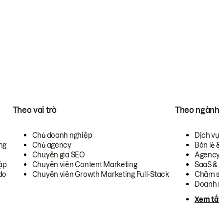
Theo vai trò
Theo ngàn
Chủ doanh nghiệp
Dịch v
ng
Chủ agency
Bán lẻ 
Chuyên gia SEO
Agenc
ập
Chuyên viên Content Marketing
SaaS &
do
Chuyên viên Growth Marketing Full-Stack
Chăm s
Doanh 
Xem tấ