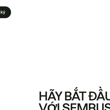
 ký
HÃY BẮT ĐẦ
VỚI SEMRU