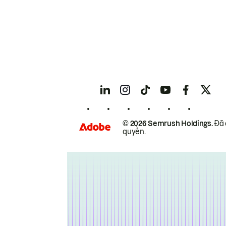
© 2026 Semrush Holdings.
Đã 
quyền.