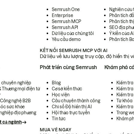
Semrush One
Nghiên cứu 
Enterprise
Phân tích đố
Semrush MCP
Phân tích th
Semrush API
SEO địa phư
Dữ liệu của chúng tôi
Ý kiến của A
Yêu cầu demo
Phân tích B
KẾT NỐI SEMRUSH MCP VỚI AI
Dữ liệu về lưu lượng truy cập, độ hiển thị 
h
Phát triển cùng Semrush
Khám phá cá
ụ chuyên nghiệp
Blog
Kiểm tra 
& Thương mại điện tử
Cơ sở kiến thức
Kiểm tra
y
Học viện
Kiểm tra
 Công nghệ B2B
Câu chuyên thành công
Từ khóa
óc sức khỏe
Chỉ số Độ hiển thị AI
Kiểm tra
nghiệp địa phương
Hội thảo trực tuyến
Trang we
Tin tức
Khám ph
t cả ngành
MUA VÉ NGAY