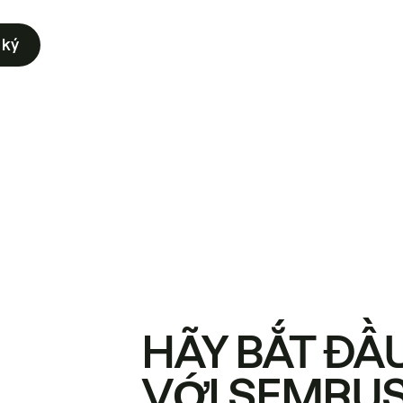
 ký
HÃY BẮT ĐẦ
VỚI SEMRU