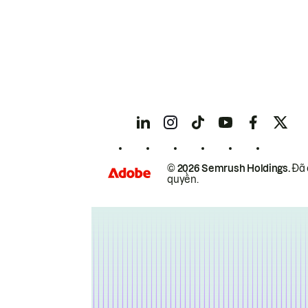
© 2026 Semrush Holdings.
Đã 
quyền.