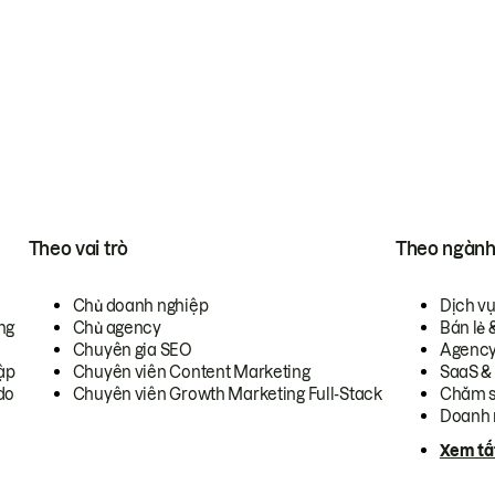
Theo vai trò
Theo ngàn
Chủ doanh nghiệp
Dịch v
ng
Chủ agency
Bán lẻ 
Chuyên gia SEO
Agenc
ập
Chuyên viên Content Marketing
SaaS &
do
Chuyên viên Growth Marketing Full-Stack
Chăm s
Doanh 
Xem tấ