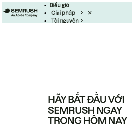
Biểu giá
Giải pháp
Tài nguyên
Enterprise
HÃY BẮT ĐẦU VỚI
SEMRUSH NGAY
TRONG HÔM NAY