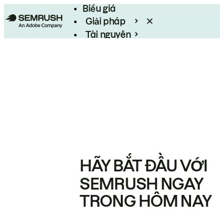
Biểu giá
Giải pháp
Tài nguyên
Enterprise
HÃY BẮT ĐẦU VỚI
SEMRUSH NGAY
TRONG HÔM NAY