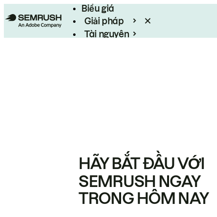
Biểu giá
Giải pháp
Tài nguyên
Enterprise
HÃY BẮT ĐẦU VỚI
SEMRUSH NGAY
TRONG HÔM NAY