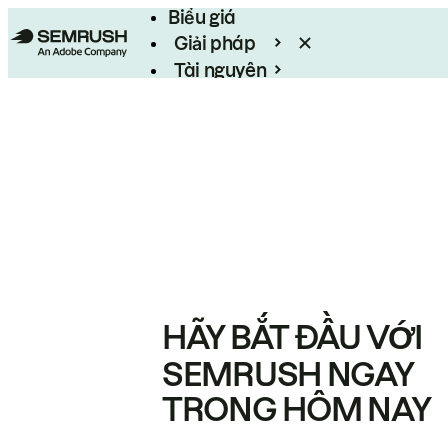
Biểu giá
Giải pháp
Tài nguyên
Enterprise
HÃY BẮT ĐẦU VỚI
SEMRUSH NGAY
TRONG HÔM NAY