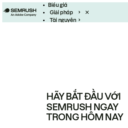
Biểu giá
Giải pháp
Tài nguyên
Enterprise
HÃY BẮT ĐẦU VỚI
SEMRUSH NGAY
TRONG HÔM NAY