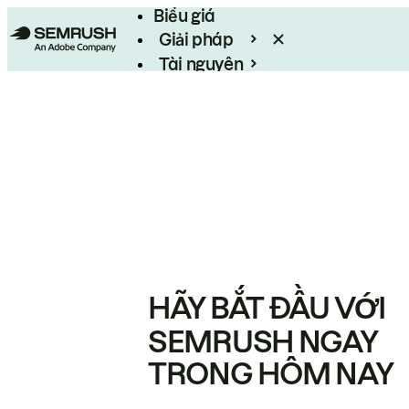
Biểu giá
Giải pháp
Tài nguyên
Enterprise
HÃY BẮT ĐẦU VỚI
SEMRUSH NGAY
TRONG HÔM NAY