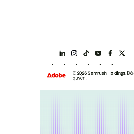
© 2026 Semrush Holdings.
Đã 
quyền.