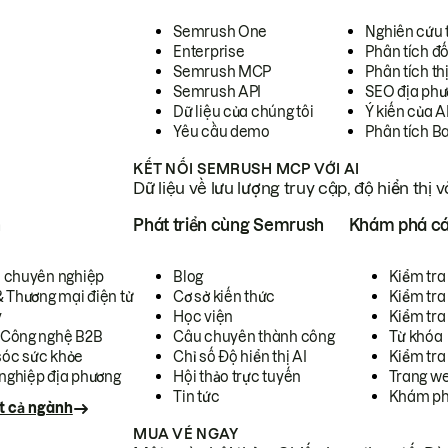
Semrush One
Nghiên cứu 
Enterprise
Phân tích đố
Semrush MCP
Phân tích th
Semrush API
SEO địa phư
Dữ liệu của chúng tôi
Ý kiến của A
Yêu cầu demo
Phân tích B
KẾT NỐI SEMRUSH MCP VỚI AI
Dữ liệu về lưu lượng truy cập, độ hiển thị 
h
Phát triển cùng Semrush
Khám phá cá
ụ chuyên nghiệp
Blog
Kiểm tra 
& Thương mại điện tử
Cơ sở kiến thức
Kiểm tra
y
Học viện
Kiểm tra
 Công nghệ B2B
Câu chuyên thành công
Từ khóa
óc sức khỏe
Chỉ số Độ hiển thị AI
Kiểm tra
nghiệp địa phương
Hội thảo trực tuyến
Trang we
Tin tức
Khám ph
t cả ngành
MUA VÉ NGAY