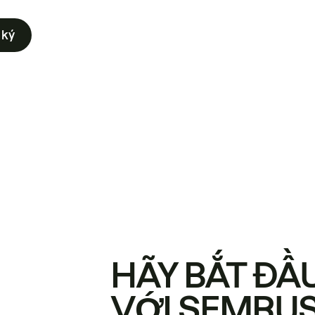
 ký
HÃY BẮT ĐẦ
VỚI SEMRU