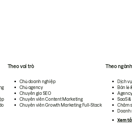
Theo vai trò
Theo ngàn
Chủ doanh nghiệp
Dịch v
ng
Chủ agency
Bán lẻ 
Chuyên gia SEO
Agenc
ập
Chuyên viên Content Marketing
SaaS &
do
Chuyên viên Growth Marketing Full-Stack
Chăm s
Doanh 
Xem tấ