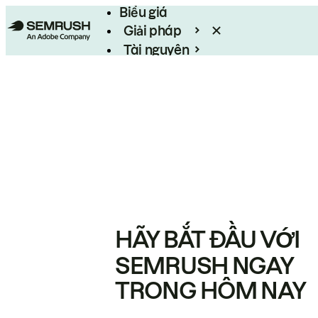
Biểu giá
Giải pháp
Tài nguyên
Enterprise
HÃY BẮT ĐẦU VỚI
SEMRUSH NGAY
TRONG HÔM NAY