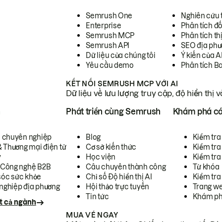
Semrush One
Nghiên cứu 
Enterprise
Phân tích đố
Semrush MCP
Phân tích th
Semrush API
SEO địa phư
Dữ liệu của chúng tôi
Ý kiến của A
Yêu cầu demo
Phân tích B
KẾT NỐI SEMRUSH MCP VỚI AI
Dữ liệu về lưu lượng truy cập, độ hiển thị 
h
Phát triển cùng Semrush
Khám phá cá
ụ chuyên nghiệp
Blog
Kiểm tra 
& Thương mại điện tử
Cơ sở kiến thức
Kiểm tra
y
Học viện
Kiểm tra
 Công nghệ B2B
Câu chuyên thành công
Từ khóa
óc sức khỏe
Chỉ số Độ hiển thị AI
Kiểm tra
nghiệp địa phương
Hội thảo trực tuyến
Trang we
Tin tức
Khám ph
t cả ngành
MUA VÉ NGAY