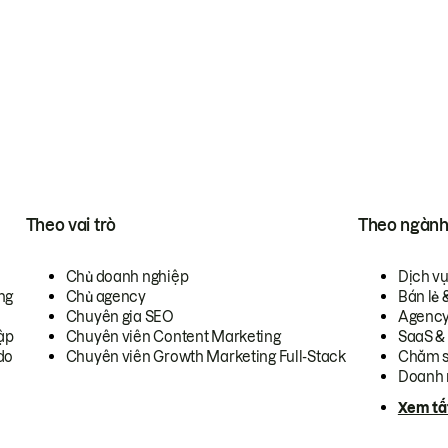
Theo vai trò
Theo ngàn
Chủ doanh nghiệp
Dịch v
ng
Chủ agency
Bán lẻ 
Chuyên gia SEO
Agenc
ập
Chuyên viên Content Marketing
SaaS &
do
Chuyên viên Growth Marketing Full-Stack
Chăm s
Doanh 
Xem tấ