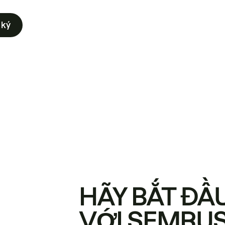
 ký
HÃY BẮT ĐẦ
VỚI SEMRU