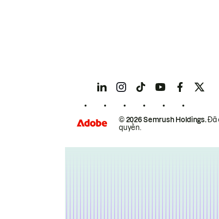
© 2026 Semrush Holdings.
Đã 
quyền.